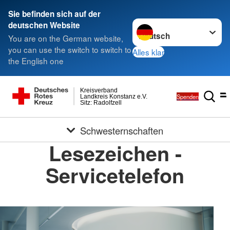
Sie befinden sich auf der
Sprache wechseln zu
deutschen Website
You are on the German website,
you can use the switch to switch to
Alles klar
the English one
Kreisverband
Spenden
Landkreis Konstanz e.V.
Sitz: Radolfzell
Schwesternschaften
Lesezeichen -
Servicetelefon