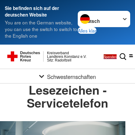
Sie befinden sich auf der
Sprache wechseln zu
deutschen Website
You are on the German website,
you can use the switch to switch to
Alles klar
the English one
Kreisverband
Spenden
Landkreis Konstanz e.V.
Sitz: Radolfzell
Schwesternschaften
Lesezeichen -
Servicetelefon