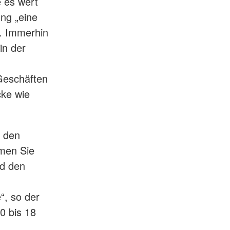
e es wert
ung „eine
t. Immerhin
in der
Geschäften
cke wie
r den
hmen Sie
nd den
“, so der
0 bis 18