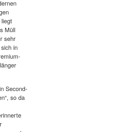
odernen
igen
liegt
ls Müll
r sehr
sich in
Premium-
länger
 in Second-
n“, so da
rinnerte
r