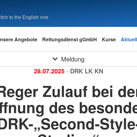
tch to the English one
nsere Angebote
Rettungsdienst gGmbH
Kurse
Aktuell
Meldung
28.07.2025
· DRK LK KN
Reger Zulauf bei de
ffnung des besond
DRK-„Second-Style