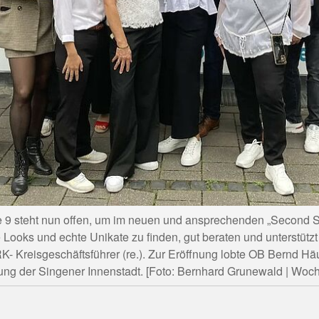
ße 9 steht nun offen, um im neuen und ansprechenden „Second S
e Looks und echte Unikate zu finden, gut beraten und unterstü
RK- Kreisgeschäftsführer (re.). Zur Eröffnung lobte OB Bernd Häus
ung der Singener Innenstadt. [Foto: Bernhard Grunewald | Woch