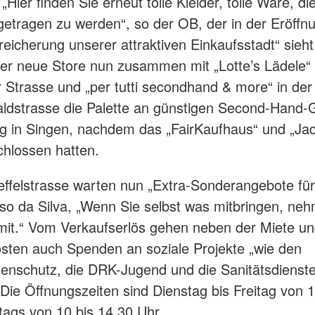
„Hier finden Sie erneut tolle Kleider, tolle Ware, di
r getragen zu werden“, so der OB, der in der Eröffn
reicherung unserer attraktiven Einkaufsstadt“ sieh
der neue Store nun zusammen mit „Lotte’s Lädele“ 
r Strasse und „per tutti secondhand & more“ in der
ldstrasse die Palette an günstigen Second-Hand-
ng in Singen, nachdem das „FairKaufhaus“ und „Ja
hlossen hatten.
effelstrasse warten nun „Extra-Sonderangebote fü
o da Silva, „Wenn Sie selbst was mitbringen, ne
it.“ Vom Verkaufserlös gehen neben der Miete u
sten auch Spenden an soziale Projekte „wie den
enschutz, die DRK-Jugend und die Sanitätsdienste
Die Öffnungszeiten sind Dienstag bis Freitag von 1
ags von 10 bis 14.30 Uhr.