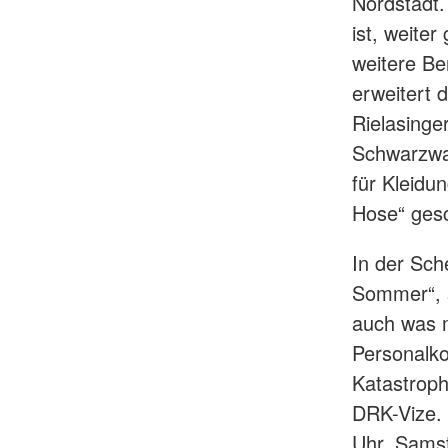
Nordstadt. 
ist, weite
weitere Be
erweitert 
Rielasinge
Schwarzwa
für Kleidu
Hose“ gesc
In der Sch
Sommer“, s
auch was m
Personalko
Katastroph
DRK-Vize. 
Uhr, Samst