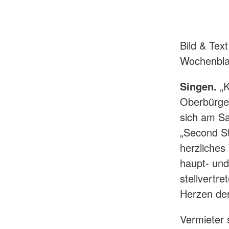
Bild & Tex
Wochenbla
Singen.
„
Oberbürger
sich am Sa
„Second St
herzliches
haupt- und
stellvertr
Herzen der
Vermieter 