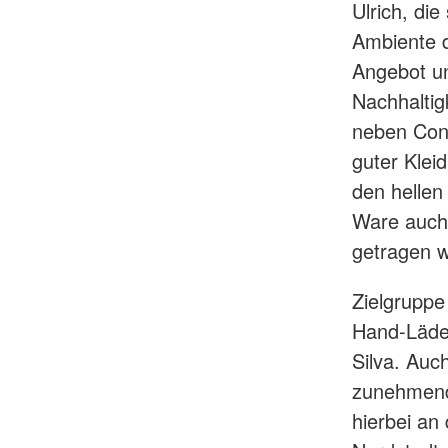
Ulrich, di
Ambiente d
Angebot un
Nachhaltigk
neben Cont
guter Klei
den hellen
Ware auch 
getragen 
Zielgruppe
Hand-Läden
Silva. Auc
zunehmend
hierbei an