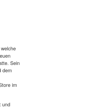
 welche
neuen
atte. Sein
nd dem
Store im
t und