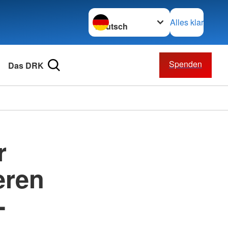
Sprache wechseln zu
Alles klar
Spenden
Das DRK
r
eren
-