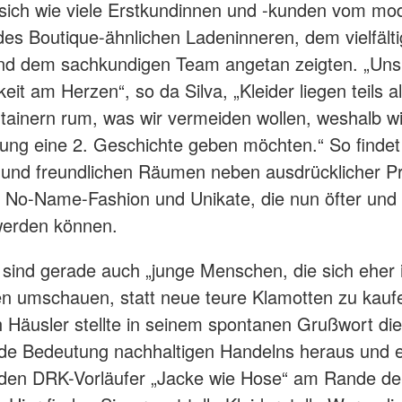
e sich wie viele Erstkundinnen und -kunden vom m
es Boutique-ähnlichen Ladeninneren, dem vielfält
d dem sachkundigen Team angetan zeigten. „Uns 
eit am Herzen“, so da Silva, „Kleider liegen teils a
ainern rum, was wir vermeiden wollen, weshalb wi
dung eine 2. Geschichte geben möchten.“ So findet 
 und freundlichen Räumen neben ausdrücklicher 
No-Name-Fashion und Unikate, die nun öfter und 
werden können.
 sind gerade auch „junge Menschen, die sich eher
 umschauen, statt neue teure Klamotten zu kaufe
h Häusler stellte in seinem spontanen Grußwort die
e Bedeutung nachhaltigen Handelns heraus und e
 den DRK-Vorläufer „Jacke wie Hose“ am Rande de