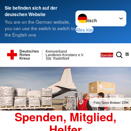
Sie befinden sich auf der
Sprache wechseln zu
deutschen Website
You are on the German website,
you can use the switch to switch to
Alles klar
the English one
Kreisverband
Spenden
Landkreis Konstanz e.V.
Sitz: Radolfzell
Foto: Gero Breloer/ DRK
Spenden, Mitglied,
Helfer