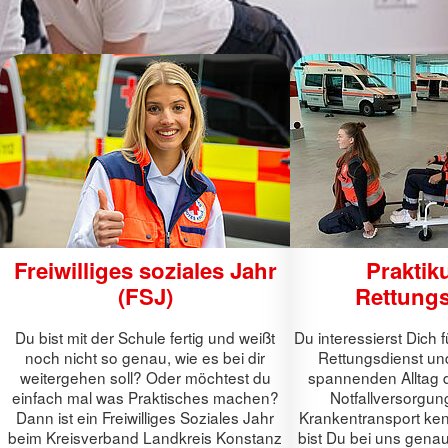
Freiwilliges soziales Jahr
Praktik
(FSJ)
Rettungs
Du bist mit der Schule fertig und weißt
Du interessierst Dich 
noch nicht so genau, wie es bei dir
Rettungsdienst un
weitergehen soll? Oder möchtest du
spannenden Alltag d
einfach mal was Praktisches machen?
Notfallversorgun
Dann ist ein Freiwilliges Soziales Jahr
Krankentransport ke
beim Kreisverband Landkreis Konstanz
bist Du bei uns genau 