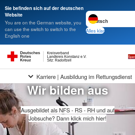
Sie befinden sich auf der deutschen
Sprache wechseln zu
Website
You are on the German website, you
can use the switch to switch to the
Alles klar
English one
Kreisverband
Spe
Landkreis Konstanz e.V.
Sitz: Radolfzell
Karriere | Ausbildung im Rettungsdienst
Wir bilden aus
Ausgebildet als NFS - RS - RH und auf
Jobsuche? Dann klick mich hier!