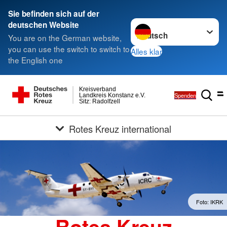
Sie befinden sich auf der
Sprache wechseln zu
deutschen Website
You are on the German website,
you can use the switch to switch to
Alles klar
the English one
Kreisverband
Spenden
Landkreis Konstanz e.V.
Sitz: Radolfzell
Rotes Kreuz international
Foto: IKRK
Rotes Kreuz