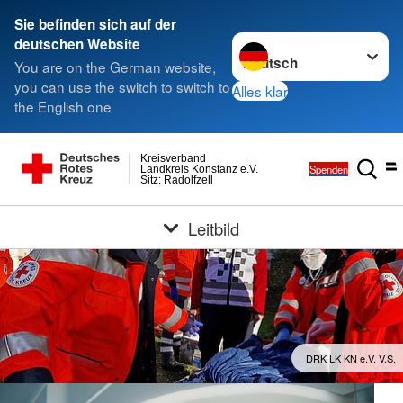
Sie befinden sich auf der
Sprache wechseln zu
deutschen Website
You are on the German website,
you can use the switch to switch to
Alles klar
the English one
Kreisverband
Spenden
Landkreis Konstanz e.V.
Sitz: Radolfzell
Leitbild
DRK LK KN e.V. V.S.