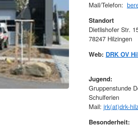
Mail/Telefon:
bere
Standort
Dietlishofer Str. 1
78247 Hilzingen
Web:
DRK OV Hi
Jugend:
Gruppenstunde Do
Schulferien
Mail:
jrk(at)drk-hi
Besonderheit: