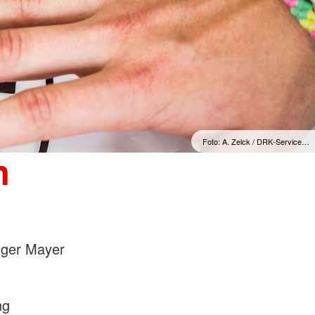
Foto: A. Zelck / DRK-Service…
n
lger Mayer
ng