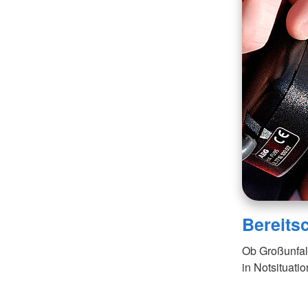
Bereits
Ob Großunfal
in Notsituati