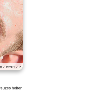
o: D. Winter / DRK
reuzes helfen